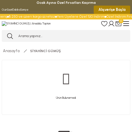
Ocak Ayına Özel Fırsatları Kaçırma
Alışverişe Başla
Gün
Saat
Dakika
Saniye
eriş
₺ 250 ve üzeri kargo ücretsiz
Yeni Üyelere Özel %10 İndirim
Özel İndirim Fırsa
0
Anasayfa
SİYAHİNCİ GÜMÜŞ
Ürün Bulunamadı.