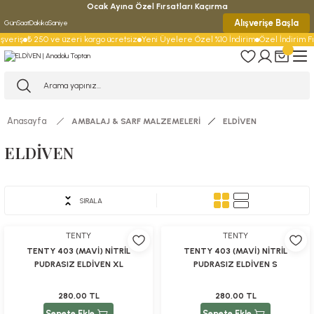
Ocak Ayına Özel Fırsatları Kaçırma
Alışverişe Başla
Gün
Saat
Dakika
Saniye
şveriş
₺ 250 ve üzeri kargo ücretsiz
Yeni Üyelere Özel %10 İndirim
Özel İndirim Fır
Anasayfa
AMBALAJ & SARF MALZEMELERİ
ELDİVEN
ELDİVEN
TENTY
SIRALA
TENTY
TENTY
TENTY 403 (MAVİ) NİTRİL
TENTY 403 (MAVİ) NİTRİL
PUDRASIZ ELDİVEN XL
PUDRASIZ ELDİVEN S
280,00 TL
280,00 TL
Sepete Ekle
Sepete Ekle