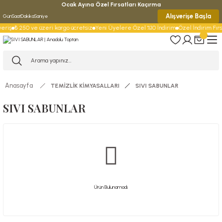
Ocak Ayına Özel Fırsatları Kaçırma
Alışverişe Başla
Gün
Saat
Dakika
Saniye
eriş
₺ 250 ve üzeri kargo ücretsiz
Yeni Üyelere Özel %10 İndirim
Özel İndirim Fırsa
Anasayfa
TEMİZLİK KİMYASALLARI
SIVI SABUNLAR
SIVI SABUNLAR
Ürün Bulunamadı.