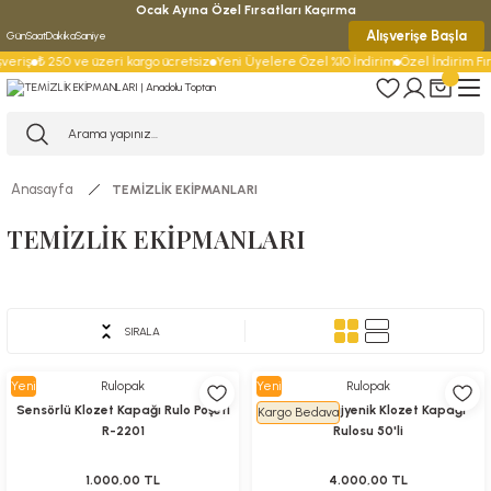
Ocak Ayına Özel Fırsatları Kaçırma
Alışverişe Başla
Gün
Saat
Dakika
Saniye
veriş
₺ 250 ve üzeri kargo ücretsiz
Yeni Üyelere Özel %10 İndirim
Özel İndirim Fırs
Anasayfa
TEMİZLİK EKİPMANLARI
TEMİZLİK EKİPMANLARI
HİJYEN
TEMİZLİK
Rulopak
ÜRÜNLERİ
BEZLERİ
SIRALA
Yeni
Rulopak
Yeni
Rulopak
Sensörlü Klozet Kapağı Rulo Poşeti
Sensörlü Hijyenik Klozet Kapağı
Kargo Bedava
R-2201
Rulosu 50'li
1.000,00 TL
4.000,00 TL