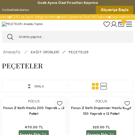
Ocak Ayına Özel Fırsatları Kaçırma
Alışverişe Başla
Gün
Saat
Dakika
Saniye
veriş
₺ 250 ve üzeri kargo ücretsiz
Yeni Üyelere Özel %10 İndirim
Özel İndirim Fırs
Anasayfa
KAĞIT ÜRÜNLERİ
PEÇETELER
PEÇETELER
FOCUS
Rulopak
SIRALA
FOCUS
FOCUS
Focus Z Katlı Havlu 200 Yaprak x 12
Focus Z Katlı Dispenser Havlu Kağıt
Paket
150 Yaprak x 12 Paket
470,00 TL
325,00 TL
Sepete Ekle
Sepete Ekle