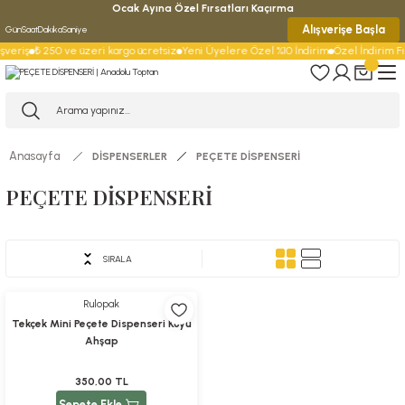
Ocak Ayına Özel Fırsatları Kaçırma
Alışverişe Başla
Gün
Saat
Dakika
Saniye
şveriş
₺ 250 ve üzeri kargo ücretsiz
Yeni Üyelere Özel %10 İndirim
Özel İndirim Fır
Anasayfa
DİSPENSERLER
PEÇETE DİSPENSERİ
PEÇETE DİSPENSERİ
Rulopak
SIRALA
Rulopak
Tekçek Mini Peçete Dispenseri Koyu
Ahşap
350,00 TL
Sepete Ekle