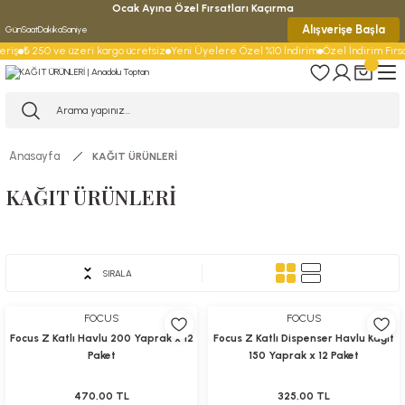
Ocak Ayına Özel Fırsatları Kaçırma
Alışverişe Başla
Gün
Saat
Dakika
Saniye
riş
₺ 250 ve üzeri kargo ücretsiz
Yeni Üyelere Özel %10 İndirim
Özel İndirim Fırsat
Anasayfa
KAĞIT ÜRÜNLERİ
KAĞIT ÜRÜNLERİ
HAVLU
ISLAK
PEÇETELER
Rulopak
FOCUS
KOÇAL
SELPAK
KAĞITLAR
MENDİL
SIRALA
TUVALET
KAĞITLARI
FOCUS
FOCUS
Focus Z Katlı Havlu 200 Yaprak x 12
Focus Z Katlı Dispenser Havlu Kağıt
Paket
150 Yaprak x 12 Paket
470,00 TL
325,00 TL