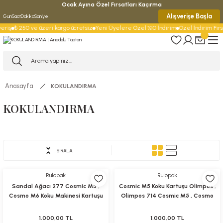
Ocak Ayına Özel Fırsatları Kaçırma
Alışverişe Başla
Gün
Saat
Dakika
Saniye
eriş
₺ 250 ve üzeri kargo ücretsiz
Yeni Üyelere Özel %10 İndirim
Özel İndirim Fırsa
Anasayfa
KOKULANDIRMA
KOKULANDIRMA
KOKU
KOKU
Rulopak
KARTUŞLARI
MAKİNELERİ
SIRALA
Rulopak
Rulopak
Sandal Ağacı 277 Cosmic M5 ,
Cosmic M5 Koku Kartuşu Olimpos ,
Cosmo M6 Koku Makinesi Kartuşu
Olimpos 714 Cosmic M5 , Cosmo
M6 Koku Makinesi Kartuşu
1.000,00 TL
1.000,00 TL