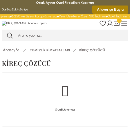
Ocak Ayına Özel Fırsatları Kaçırma
Alışverişe Başla
Gün
Saat
Dakika
Saniye
şveriş
₺ 250 ve üzeri kargo ücretsiz
Yeni Üyelere Özel %10 İndirim
Özel İndirim Fır
Anasayfa
TEMİZLİK KİMYASALLARI
KİREÇ ÇÖZÜCÜ
KİREÇ ÇÖZÜCÜ
Ürün Bulunamadı.