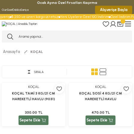
Ocak Ayına Özel Fırsatları Kaçırma
Alışverişe Başla
Gün
Saat
Dakika
Saniye
şveriş
₺ 250 ve üzeri kargo ücretsiz
Yeni Üyelere Özel %10 İndirim
Özel İndirim Fır
Anasayfa
KOÇAL
KAĞIT
AMBALAJ & SARF
ÜRÜNLERİ
MALZEMELERİ
SIRALA
KOÇAL
KOÇAL
KOÇAL TAMİ 3 KG/21 CM
KOÇAL SOSİ 4 KG/21 CM
HAREKETLİ HAVLU (9031)
HAREKETLİ HAVLU
350,00 TL
470,00 TL
Sepete Ekle
Sepete Ekle