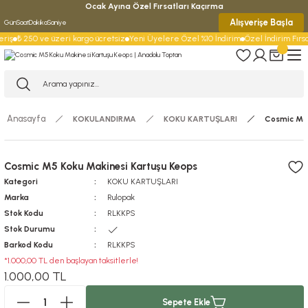
Ocak Ayına Özel Fırsatları Kaçırma
Alışverişe Başla
Gün
Saat
Dakika
Saniye
riş
₺ 250 ve üzeri kargo ücretsiz
Yeni Üyelere Özel %10 İndirim
Özel İndirim Fırsat
Anasayfa
KOKULANDIRMA
KOKU KARTUŞLARI
Cosmic M5 
Cosmic M5 Koku Makinesi Kartuşu Keops
Kategori
KOKU KARTUŞLARI
Marka
Rulopak
Stok Kodu
RLKKPS
Stok Durumu
Barkod Kodu
RLKKPS
*1.000,00 TL den başlayan taksitlerle!
1.000,00 TL
Sepete Ekle