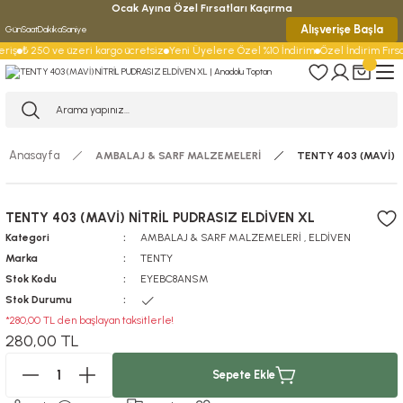
Ocak Ayına Özel Fırsatları Kaçırma
Alışverişe Başla
Gün
Saat
Dakika
Saniye
riş
₺ 250 ve üzeri kargo ücretsiz
Yeni Üyelere Özel %10 İndirim
Özel İndirim Fırsat
Anasayfa
AMBALAJ & SARF MALZEMELERİ
TENTY 403 (MAVİ) N
TENTY 403 (MAVİ) NİTRİL PUDRASIZ ELDİVEN XL
Kategori
AMBALAJ & SARF MALZEMELERİ
,
ELDİVEN
Marka
TENTY
Stok Kodu
EYEBC8ANSM
Stok Durumu
*280,00 TL den başlayan taksitlerle!
280,00 TL
Sepete Ekle