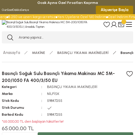
Ocak Ayına Özel Fırsatları Kaçırma
Alışverişe Başla
Gün
Saat
Dakika
Saniye
eriş
₺ 250 ve üzeri kargo ücretsiz
Yeni Üyelere Özel %10 İndirim
Özel İndirim Fırsa
Anasayfa
MAKİNE
BASINÇLI YIKAMA MAKİNELERİ
Basınçl
Basınçlı Soğuk Sulu Basınçlı Yıkama Makinası MC 5M-
200/1050 FA 400/3/50 EU
Kategori
BASINÇLI YIKAMA MAKİNELERİ
Marka
NİLFİSK
Stok Kodu
59847255
Stok Durumu
Barkod Kodu
59847255
*65.000,00 TL den başlayan taksitlerle!
65.000,00 TL